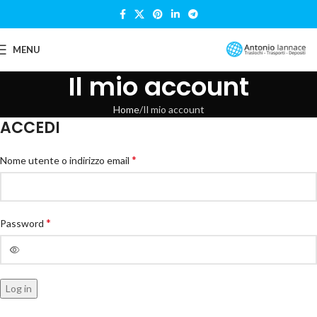
MENU
Il mio account
Home
Il mio account
ACCEDI
*
Nome utente o indirizzo email
*
Password
Log in