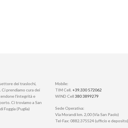
settore dei traslochi,
Mobile:
i. Ci prendiamo cura dei
TIM Cell.
+39.330 572062
tendone l'integrità e
WIND Cell
380 3899279
porto. Ci troviamo a San
Sede Operativa:
di Foggia (Puglia)
Via Morandi km. 2,00 (Via San Paolo)
Tel-Fax: 0882.375524 (ufficio e deposito