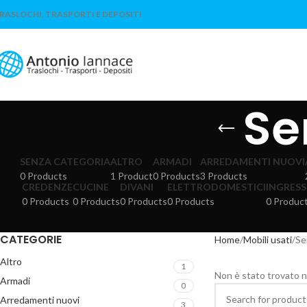
RASLOCHI, TRASPORTI E DEPOSITI
Se
SENZA CATEGORIA
ALTRO
ARMADI
ARREDAMENTI NUOVI
0 Products
1 Product
0 Products
3 Products
CREDENZE
CUCINE
DIVANI
ELETTRODOMESTICI
INGRESS
0 Products
0 Products
0 Products
0 Products
0 Produc
CATEGORIE
Home
Mobili usati
Se
Altro
1
Non è stato trovato n
Armadi
0
Arredamenti nuovi
3