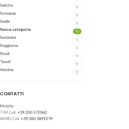
Salotto
0
Scrivania
0
Sedie
0
Senza categoria
0
Settimini
1
Soggiorno
2
Studi
0
Tavoli
0
Vetrine
0
CONTATTI
Mobile:
TIM Cell.
+39.330 572062
WIND Cell.
+39.380 3899279