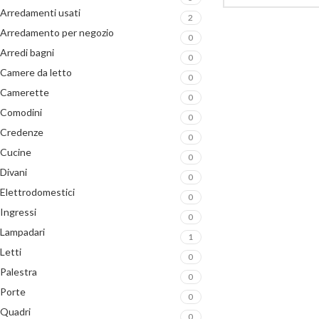
Arredamenti usati
2
Arredamento per negozio
0
Arredi bagni
0
Camere da letto
0
Camerette
0
Comodini
0
Credenze
0
Cucine
0
Divani
0
Elettrodomestici
0
Ingressi
0
Lampadari
1
Letti
0
Palestra
0
Porte
0
Quadri
0