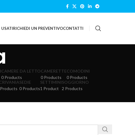
 USATI
RICHIEDI UN PREVENTIVO
CONTATTI
a
I
CAMERE DA LETTO
CAMERETTE
COMODINI
0 Products
0 Products
0 Products
CRIVANIA
SEDIE
SETTIMINI
SOGGIORNO
 Products
0 Products
1 Product
2 Products