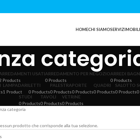
HOME
CHI SIAMO
SERVIZI
MOBILI
nza categori
ARREDAMENTI USATI
ARREDAMENTO PER NEGOZIO
ARREDI BAGN
2 Products
0 Products
0 Products
I
LAMPADARI
LETTI
PALESTRA
PORTE
QUADRI
SALOTTO
S
ts
1 Product
0 Products
0 Products
0 Products
0 Products
0 Products
0
STUDI
TAVOLI
VETRINE
0 Products
0 Products
0 Products
nza categoria
essun prodotto che corrisponde alla tua selezione.